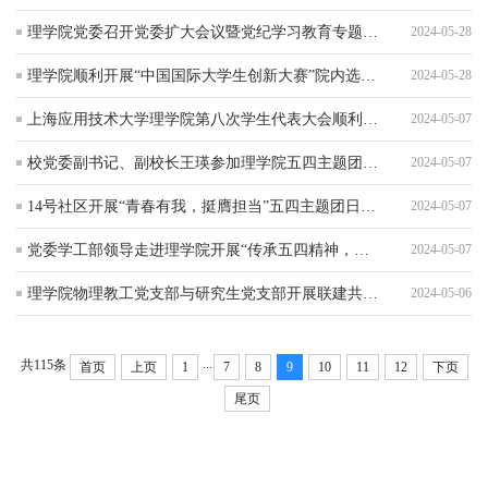
理学院党委召开党委扩大会议暨党纪学习教育专题学习会
2024-05-28
理学院顺利开展“中国国际大学生创新大赛”院内选拔赛
2024-05-28
上海应用技术大学理学院第八次学生代表大会顺利召开
2024-05-07
校党委副书记、副校长王瑛参加理学院五四主题团日活动
2024-05-07
14号社区开展“青春有我，挺膺担当”五四主题团日活动
2024-05-07
党委学工部领导走进理学院开展“传承五四精神，青春就要这‘YOUNG’”五四主题团日活动
2024-05-07
理学院物理教工党支部与研究生党支部开展联建共学活动
2024-05-06
...
共115条
首页
上页
1
7
8
9
10
11
12
下页
尾页