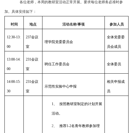
各位老师，本周的教研室活动正常开展。要求每位老师务必准时参
加。具体安排如下：
时间
地点
活动名称
/
事项
参加人员
12:30-13:
237
会议
全体党委委
理学院党委委员会
00
室
员会成员
13:00-14:
231
会议
聘任工作委员会
全体委员
00
室
14:00-15:
231
会议
相关申报成
示范性实验中心申报
30
室
员
1、
按照教研室制定的计划开展
活动。
2、
推荐
1-2
名青年教师参加理