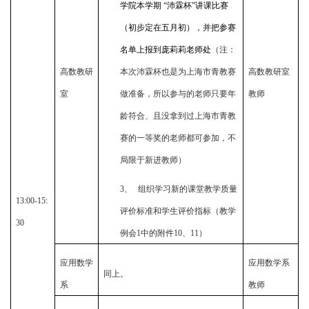
学院本学期 “沛霖杯”讲课比赛
（初步定在五月初），并把参赛
名单上报到庞莉莉老师处
（注：
高数教研
本次沛霖杯也是为上海市青教赛
高数教研室
室
做准备，所以参与的老师只要年
教师
龄符合、且没拿到过上海市青教
赛的一等奖的老师都可参加，不
局限于新进教师）
3、
组织学习新的课堂教学质量
13:00-15:
评价标准和学生评价指标（教学
30
例会
1
中的附件
10
、
11
）
应用数学
应用数学系
同上。
系
教师