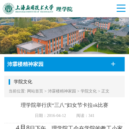
沛霖楼精神家园
学院文化
当前位置:
网站首页
>
沛霖楼精神家园
>
学院文化
>
正文
理学院举行庆“三八”妇女节卡拉ok比赛
日期：2016-04-12
阅读：
341
4月8
日下午，理学院工会在学院的教工小家