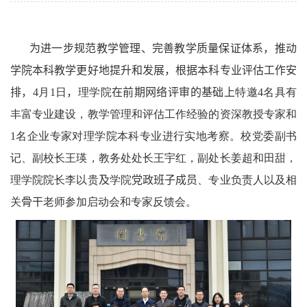
为进一步规范教学管理、完善教学质量保证体系，推动
学院本科教学更好地提升和发展，根据本科专业评估工作安
排，
4
月
1
日
，
理学院
在前期网络评审的基础上
特邀
4
名具有
丰富专业建设，教学管理和评估工作经验的资深教授专家和
1
名企业专家对理学院本科专业进行实地考察。校党委副书
记、副校长王瑛，教务处处长王宇红，副处长姜超和田甜，
理学院院长李以贵
及
学院
党政班子成员
、专业负责人以及相
关
骨干
老师参加启动会和专家反馈会。