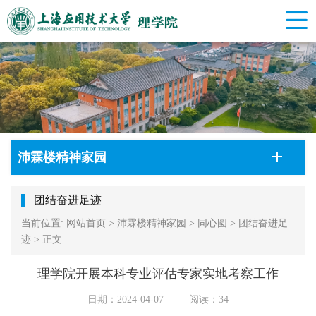
沛霖楼精神家园
团结奋进足迹
当前位置:
网站首页
>
沛霖楼精神家园
>
同心圆
>
团结奋进足
迹
>
正文
理学院开展本科专业评估专家实地考察工作
日期：2024-04-07
阅读：
34