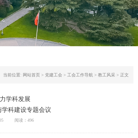
当前位置:
网站首页
>
党建工会
>
工会工作导航
>
教工风采
>
正文
聚力学科发展
与学科建设专题会议
05
阅读：
496