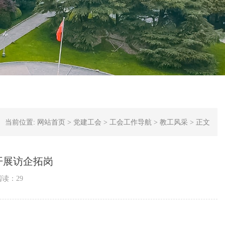
当前位置:
网站首页
>
党建工会
>
工会工作导航
>
教工风采
>
正文
开展访企拓岗
阅读：
29