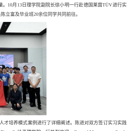
量。
10
月
13
日理学院副院长徐小明一行赴德国莱茵
TÜV
进行实
员陈立富及毕业班
20
余位同学共同前往。
人才培养模式案例进行了详细阐述。陈进对双方签订实习实践