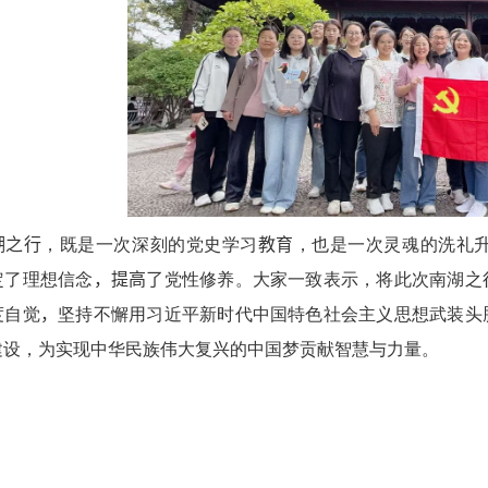
湖之行
，既是一次深刻的党史学习
教育
，也是一次灵魂的洗礼
定了理想信念
，
提高了
党性修养。大家一致表示，将此次南湖之
度自觉
，
坚持不懈用习近平新时代中国特色社会主义思想武装头
建设，为实现中华民族伟大复兴的中国梦贡献智慧与力量。