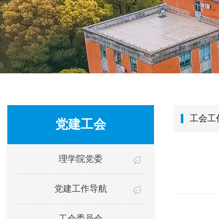
工会工
党建工会
理学院党委
党建工作导航
工会委员会