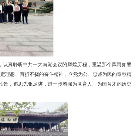
”，认真聆听中共一大南湖会议的辉煌历程，重温那个风雨如磐
坚定理想、百折不挠的奋斗精神，立党为公、忠诚为民的奉献精
胜景，追思先驱足迹，进一步增强为党育人、为国育才的历史