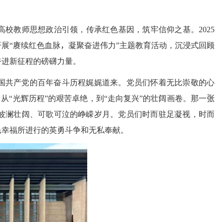
高校教师思想政治引领，传承红色基因，筑牢信仰之基。
2025
展“赓续红色血脉
，
凝聚奋进伟力
”
主题教育活动，沉浸式回顾
奋进新征程的磅礴力量。
国共产党的百年奋斗历程娓娓道来。党员们怀着无比崇敬的心
从“光辉历程”的艰苦卓绝，到“走向复兴”的壮阔画卷。那一
张
波澜壮阔、可歌可泣的峥嵘岁月。党员们时而驻足凝视，时而
民幸福所进行的英勇斗争和无私奉献。