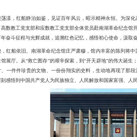
波荡漾，红船静泊如鉴，见证百年风云，昭示精神永恒。为深化
，高数教工党支部和应数教工党支部全体党员
赴
南湖革命纪念馆开
百年奋斗征程与光辉成就，追溯红色记忆，感悟初心使命，汲取
泱，红船依旧。南湖革命纪念馆庄严肃穆，馆内丰富的陈列将中
馆展厅。从“救亡图存”的艰辛探索，到“开天辟地”的伟大诞生；
片、一件件珍贵的文物、一份份翔实的史料，生动地再现了那段
深刻感悟到中国共产党人为民族独立、人民解放和国家富强、人