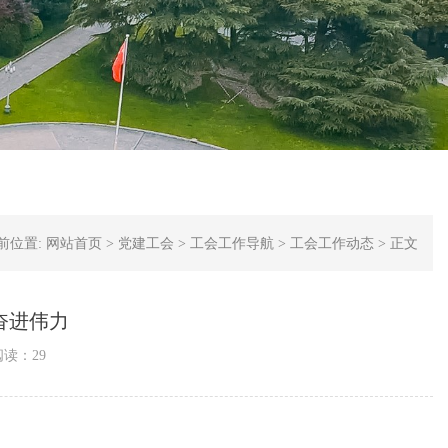
前位置:
网站首页
>
党建工会
>
工会工作导航
>
工会工作动态
>
正文
奋进伟力
阅读：
29