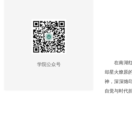
在南湖
学院公众号
却星火燎原
神，深深烙
自觉与时代