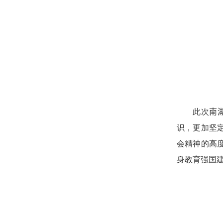
此次
南
识，更加坚
会精神的高
身教育强国