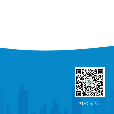
学院公众号