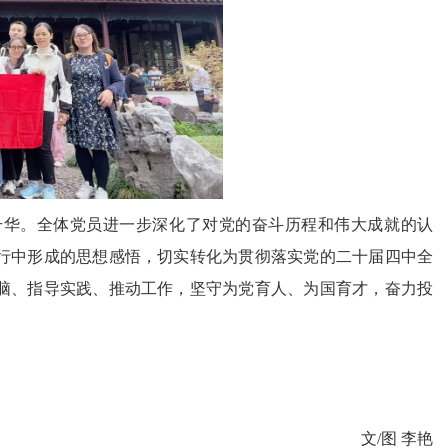
升华。全体党员进一步深化了对党的奋斗历程和伟大成就的认
行中形成的思想感悟，切实转化为贯彻落实党的二十届四中全
脑、指导实践、推动工作，坚守为党育人、为国育才，奋力投
文
/
图 李艳