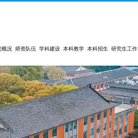
院概况
师资队伍
学科建设
本科教学
本科招生
研究生工作