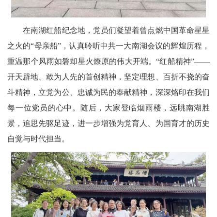
在南湖红船纪念地，党员们凝望着曾点燃中国革命星星
之火的“母亲船”，认真聆听中共一大南湖会议的辉煌历程，
重温那个风雨如磐却星火燎原的伟大开端。“红船精神”——
开天辟地、敢为人先的首创精神，坚定理想、百折不挠的奋
斗精神，立党为公、忠诚为民的奉献精神，深深烙印在我们
每一位党员的心中。随后，大家登临烟雨楼，远眺南湖胜
景，追思先驱足迹，进一步增强为党育人、为国育才的历史
自觉与时代担当。