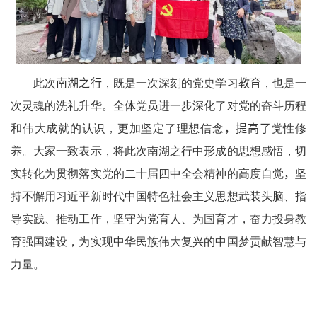
此次
南湖之行
，既是一次深刻的党史学习
教育
，也是一
次灵魂的洗礼升华。全体党员进一步深化了对党的奋斗历程
和伟大成就的认识，更加坚定了理想信念
，
提高了
党性修
养。大家一致表示，将此次南湖之行中形成的思想感悟，切
实转化为贯彻落实党的二十届四中全会精神的高度自觉
，
坚
持不懈用习近平新时代中国特色社会主义思想武装头脑、指
导实践、推动工作，坚守为党育人、为国育才，奋力投身教
育强国建设，为实现中华民族伟大复兴的中国梦贡献智慧与
力量。