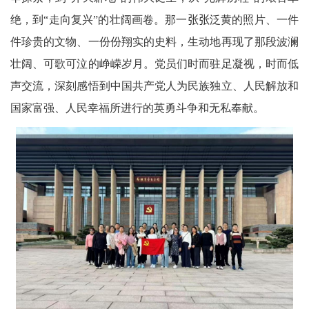
绝，到“走向复兴”的壮阔画卷。那一
张张
泛黄的照片、一件
件珍贵的文物、一份份翔实的史料，生动地再现了那段波澜
壮阔、可歌可泣的峥嵘岁月。党员们时而驻足凝视，时而低
声交流，深刻感悟到中国共产党人为民族独立、人民解放和
国家富强、人民幸福所进行的英勇斗争和无私奉献。