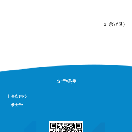
文 余冠良）
友情链接
上海应用技
术大学