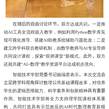
在随后的自由讨论环节，
双方达成共识
。
一是推
动
AI
工具全流程嵌入教学，例如利用
Python
数学库实
现可视化推导、搭建
AI
助教系统辅助习题批改；二是
建立跨学科联合教研机制，由数学教师与
AI
专业导师
共同设计课程，探索
“
双师课堂
”
新模式。
此外，
双方
还就共建
“
AI+
数理
”
教
学资源平台达成初步意向。
智能技术学部
党委书记
杨瑞君表示
，
本次交流
会
立足跨学科视角探讨
数理
公共
基础
课程
改革，对培养
学生的逻辑思维能力、科学素养和创新精神
具有重要
作用。智能技术学部将全力支持理学院课程体系重
构，共同打造具有示范效应的
AI
时代数理教育新模