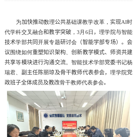
为
加快推动
数理
公共
基础课教学改革，
实现
AI
时
代学科交叉融合
和教学突破
，
3
月
6
日
，
理学院
与
智能
技术
学部
共同
开展专题
研讨
会
（
智能学部专场
）。
会
议
围绕如何
重塑知识架构
、
创新教学模式、师资共建
共享
等
模块进行沟通交流
。智能技术学部
党委
书记杨
瑞君、
副主任陈丽琼及骨干教师代表参会
，
理学院
党
政班子全体成员及教改
骨干教师代表参会
。