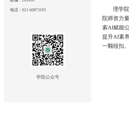
邮编：201418
理学
电话：021-60873193
院师资力
索
AI
赋能
提升
AI
素
一颗纽扣
学院公众号