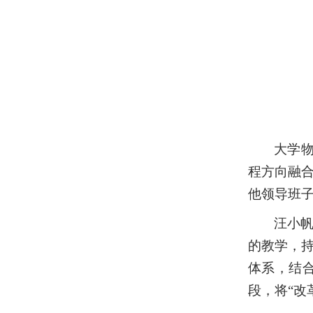
大学
程方向融
他领导班
汪小
的教学，
体系，结
段，将“改