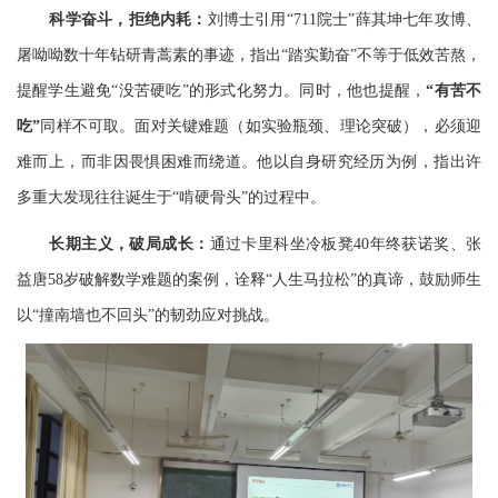
科学奋斗，拒绝内耗：
刘博士引用“
711
院士”薛其坤七年攻博、
屠呦呦数十年钻研青蒿素的事迹，指出“踏实勤奋”不等于低效苦熬，
提醒学生避免“没苦硬吃”的形式化努力。同时，他也提醒，
“
有苦不
吃”
同样不可取。面对关键难题（如实验瓶颈、理论突破），必须迎
难而上，而非因畏惧困难而绕道。他以自身研究经历为例，指出许
多重大发现往往诞生于“啃硬骨头”的过程中。
长期主义，破局成长
：
通过卡里科坐冷板凳
40
年终获诺奖、张
益唐
58
岁破解数学难题的案例，诠释“人生马拉松”的真谛，鼓励师生
以“撞南墙也不回头”的韧劲应对挑战。