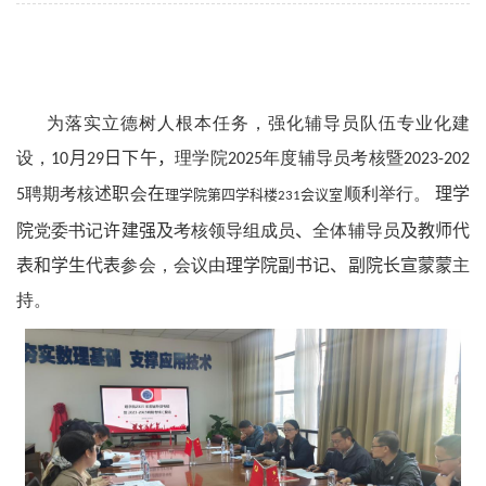
为落实立德树人根本任务，强化辅导员队伍专业化建
设，
月
日下午，
理学院
年度辅导员考核暨
10
29
2025
2023-202
聘期考核
述职
会
在
顺利举行。
理学
5
理学院第四学科楼
会议室
23
1
院
党委书记
许建强及
考核领导组成员
、
全体辅导员
及教师代
表和学生代表
参会，会议由
理学院副书记、副院长宣蒙蒙
主
持。