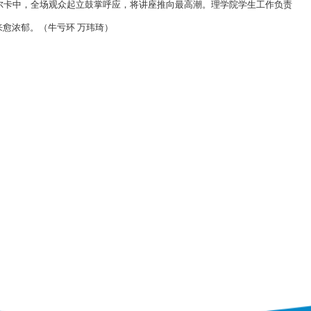
尔卡中，全场观众起立鼓掌呼应，将讲座推向最高潮。理学院学生工作负责
愈浓郁。（牛亏环 万玮琦）