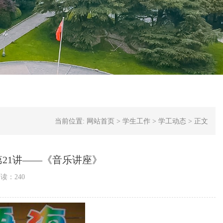
当前位置:
网站首页
>
学生工作
>
学工动态
>
正文
第21讲——《音乐讲座》
阅读：
240