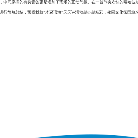
，中间穿插的有奖竞答更是增加了现场的互动气氛。在一首节奏欢快的嘻哈波
进行简短总结，预祝我校“才聚语海”天天讲活动越办越精彩，校园文化氛围愈来