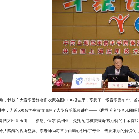
日晚，我校广大音乐爱好者们欢聚在图B106报告厅，享受了一场音乐嘉年华。
1讲中，为近500名学生激情演绎了大型音乐视频讲座——《世界著名轻音乐团
四大轻音乐团——雅尼、保尔·莫利亚、曼托瓦尼和詹姆斯·拉斯特的十余首
令人陶醉的视听盛宴。李老师为每首乐曲精心创作了专业、普及兼顾的解说词