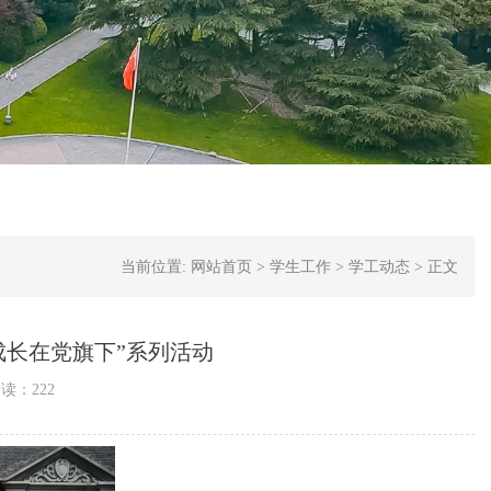
当前位置:
网站首页
>
学生工作
>
学工动态
>
正文
成长在党旗下”系列活动
阅读：
222