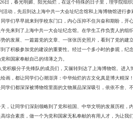
月26日，春光明媚、阳光灿烂，在这个特殊的日子里，理学院组织
系列活动，先后到达上海中共一大会址纪念馆和上海博物馆进行参
学们早早就来到学校东门口，内心压抑不住兴奋和期盼，开心
上午先来到了上海中共一大会址纪念馆。在学生工作负责人的组
形势的发展、一篇篇党的文章、一张张历史照片，看到了党的建
解到了积极参加党的建设的重要性。经过一个多小时的参观，纪
为党和国家奉献自己的绵薄之力。
积极分子先锋队的成员们，又辗转到达了上海博物馆。进入博
法绘画，都让同学们心潮澎湃：中华灿烂的古文化真是博大精深！
是同学们都深深被博物馆里面的文物展品深深吸引，依依不舍、
。
，让同学们深刻领略到了党和祖国、中华文明的发展历程，内
提高综合素质，做一个为党和国家无私奉献的有用人才，为让我