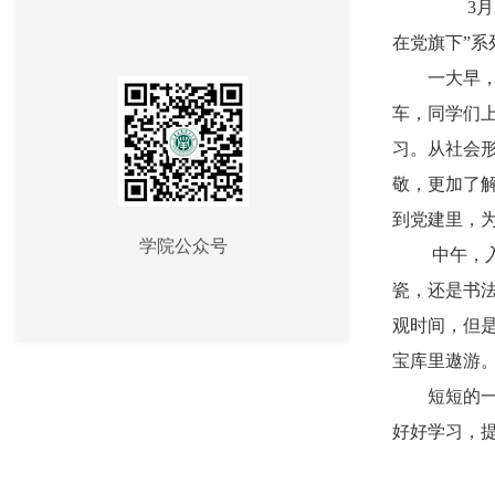
3
在党旗下”
一大早，同
车，同学们
习。从社会
敬，更加了
到党建里，
学院公众号
中午，入党
瓷，还是书
观时间，但
宝库里遨游
短短的一天
好好学习，