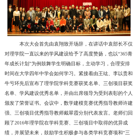
本次大会首先由袁翔致开场辞，在讲话中袁部长不仅
对理学院一直以来的学风建设给予了高度赞扬，也以“
365
青
年成长计划”为例鼓舞学生明确目标，主动学习，合理安排
时间在大学四年中学会如何学习。紧接着由王竑、李以贵和
牛亏环先后宣布了理学院
学科
竞赛获奖名单、三创项目获奖
名单、学风建设优秀名单，并由出席领导为受到表彰的个人
颁发了荣誉证书。会议中，数学建模竞赛优秀指导教师许建
强、三创项目优秀指导教师戴翠霞分别代表发言。老师们回
顾了
2016
年理学院在学科竞赛、三创项目中取得的优异成
绩，并展望未来，鼓励学生积极参与各类学科竞赛项和“三