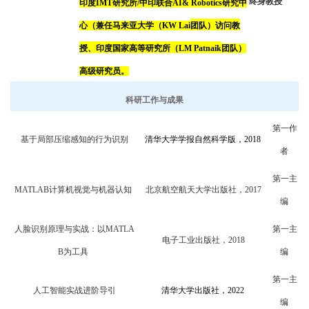
终身教授
印度
IMT
研究所
/
中印联合
AI
&
Robotics
研究中
心（兼任马来亚大学（
KW Lai
团队）访问教
授、印度国家高等研究所（
LM
Patnaik
团队）
高级研究员。
科研工作与成果
第一作
基于局部压缩感知的行为识别
清华大学学报自然科学版，
2
018
者
第一主
MATLAB
计算机视觉与机器认知
北京航空航天大学出版社，
2017
编
人脸识别原理与实战：以
MATLA
第一主
电子工业出版社，
2018
B
为工具
编
第一主
人工智能实战进阶导引
清华大学出版社，
2
022
编