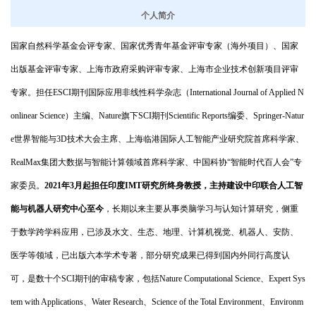
个人简介
国家自然科学基金会评专家、国家优秀青年基金评审专家（海外项目）、国家
出版基金评审专家、上海市政府采购评审专家、上海市企业技术创新项目评审
专家。担任
ESCI
期刊国际应用非线性科学杂志（
International Journal of Applied N
onlinear Science
）主编、
Nature
旗下
SCI
期刊
Scientific Reports
编委、
Springer-Natur
e
世界智能与
3D
技术大会主席、上海临港国际人工智能产业研究院首席科学家、
RealMax
集团大数据与智能计算领域首席科学家、中国科协“智能时代百人会”专
家委员。
2
021
年
3
月起担任
印度
IMT
研究所终身教授
，主持建设
中印联合人工智
能与机器人研究中心
至今
，长期以来主要从事类脑学习与认知计算研究，侧重
于数学跨学科应用，已涉及水文、生态、地理、计算机视觉、机器人、安防、
医学等领域，
已出版六本学术专著，
部分研究成果已得到国内外同行高度认
可，是数十个
SCI
期刊的审稿专家，包括
Nature Computational Science
、
Expert Sys
tem with Applications
、
Water Research
、
Science of the Total Environment
、
Environm