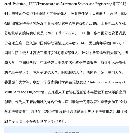
ental Pollution
、
IEEE Transactions on Automation Science and Engineering
等
TOP
期
刊，曾被多个
SCI
期刊邀请为主编候选人，应邀兼任哈工大机器人（合肥）国际
创新研究院特聘研究员及类脑智能研究中心主任
(2017-2019)
、上海理工大学机
器智能研究院特聘研究员（
2020-
）和
Springer
、
IEEE
旗下多个国际会议委员及
分会场主席。已入选中国科学院西部之光学者
(2014)
、天山青年学者
(2017)
、中
国科学院关键人才高级工程师
(2018)
等省部级人才计划；曾应邀到科大讯飞、清
华大学、中国科学院、中国传媒大学等知名机构做专题报告，海外学术合作机
构包括牛津大学、克兰菲尔德大学、阿德莱德大学、法国科学院、澳门大学、
香港城市大学等。联合
12
个国家的科学家在伦敦发起了
International Academy of
Visual Arts and Engineering
，以推进人工智能在视觉艺术与视觉工程领域的应用
创新。作为人工智能领域的知名学者，应《泰晤士高等教育》邀请参加了“全球
学术声誉调查”，以决定《
2022
年度泰晤士高等教育世界大学声誉排名》和《
20
23
年度泰晤士高等教育世界大学排名》。