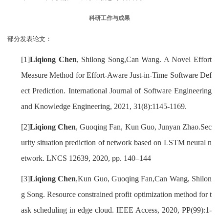
科研工作与成果
部分发表论文：
[1]
Liqiong Chen
, Shilong Song,Can Wang. A Novel Effort
Measure Method for Effort-Aware Just-in-Time Software Def
ect Prediction. International Journal of Software Engineering
and Knowledge Engineering, 2021, 31(8):1145-1169.
[2]
Liqiong Chen
, Guoqing Fan, Kun Guo, Junyan Zhao.Sec
urity situation prediction of network based on LSTM neural n
etwork. LNCS 12639, 2020, pp. 140–144
[3]
Liqiong Chen
,Kun Guo, Guoqing Fan,Can Wang, Shilon
g Song. Resource constrained profit optimization method for t
ask scheduling in edge cloud. IEEE Access, 2020, PP(99):1-