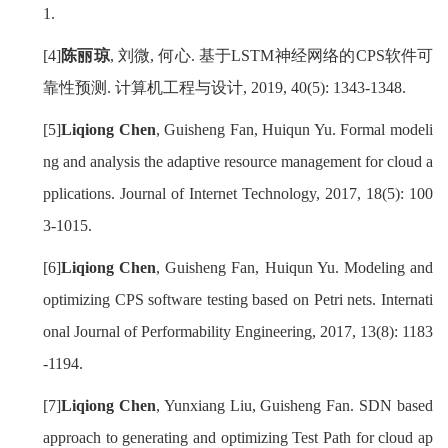
1.
[4]
陈丽琼
,
刘微
,
何心
.
基于
LSTM
神经网络的
CPS
软件可
靠性预测
.
计算机工程与设计
, 2019, 40(5): 1343-1348.
[5]
Liqiong Chen
, Guisheng Fan, Huiqun Yu. Formal modeli
ng and analysis the adaptive resource management for cloud a
pplications. Journal of Internet Technology, 2017, 18(5): 100
3-1015.
[6]
Liqiong Chen
, Guisheng Fan, Huiqun Yu. Modeling and
optimizing CPS software testing based on Petri nets. Internati
onal Journal of Performability Engineering, 2017, 13(8): 1183
-1194.
[7]
Liqiong Chen
, Yunxiang Liu, Guisheng Fan. SDN based
approach to generating and optimizing Test Path for cloud ap