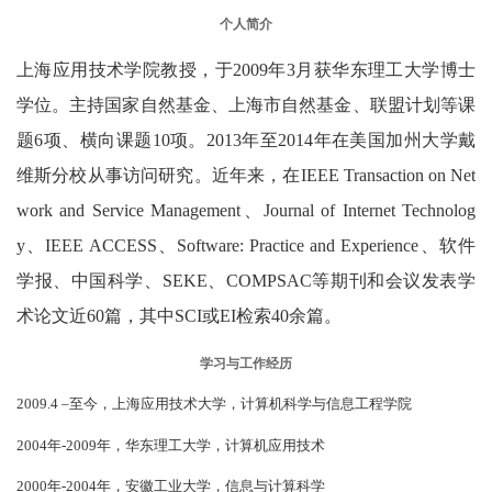
个人简介
上海应用技术学院教授
，
于
2009
年
3
月获华东理工大学博士
学位。主持国家自然基金、上海市自然基金、联盟计划
等课
题
6
项
、横向课题
10
项。
2013
年至
2014
年在美国加州大学戴
维斯分校从事访问研究。近年来，在
IEEE Transaction on Net
work and Service Management
、
Journal of Internet Technolog
y
、
IEEE ACCESS
、
Software: Practice and Experience
、软件
学报、中国科学、
SEKE
、
COMPSAC
等期刊和会议发表学
术论文近
60
篇，其中
SCI
或
EI
检索
40
余篇。
学习与工作经历
2009.4 –
至今，上海应用技术大学，计算机科学与信息工程学院
2004
年
-2009
年，华东理工大学，计算机应用技术
2000
年
-2004
年，
安徽工业大学，信息与计算科学