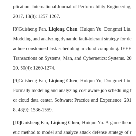
plication. International Journal of Performability Engineering,
2017, 13(8): 1257-1267.
[8]Guisheng Fan,
Liqiong Chen
, Huiqun Yu, Dongmei Liu.
Modeling and analyzing dynamic fault-tolerant strategy for de
adline constrained task scheduling in cloud computing. IEEE
Transactions on Systems, Man, and Cybernetics: Systems. 20
20, 50(4): 1260-1274.
[9]Guisheng Fan,
Liqiong Chen
, Huiqun Yu, Dongmei Liu.
Formally modeling and analyzing cost-aware job scheduling f
or cloud data center. Software: Practice and Experience, 201
8, 48(9): 1536-1559.
[10]Guisheng Fan,
Liqiong
Chen
, Huiqun Yu. A game theor
etic method to model and analyze attack-defense strategy of r