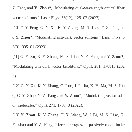
Z. Fang and 
Y. Zhou*
, 
“
Modulating dual-wavelength optical fiber 
vector solitons,
”
 Laser Phys. 33(12), 125102 (2023).
[10] Y. Y. Peng, G. Y. Xu, K. Y. Zhang, M. S. Liao, Y. Z. Fang an
d 
Y. Zhou*
, 
“
Modulating anti-dark vector solitons,
”
 Laser Phys. 3
3(9), 095101 (2023).
[11] G. Y. Xu, K. Y. Zhang, M. S. Liao, Y. Z. Fang and 
Y. Zhou*
, 
“
Modulating anti-dark vector bisolitons,
”
 Optik 281, 170815 (202
3).
[12] G. Y. Xu, K. Y. Zhang, C. Luo, J. L. Jia, X. H. Ma, M. S. Lia
o, G. Y. Zhao, Y. Z. Fang and 
Y. Zhou*
, 
“
Modulating vector solit
on molecules,
”
 Optik 271, 170140 (2022).
[13] 
Y. Zhou
, K. Y. Zhang, T. X. Wang, W. J. Bi, M. S. Liao, G. 
Y. Zhao and Y. Z. Fang, 
“Recent progress in passively mode-locke