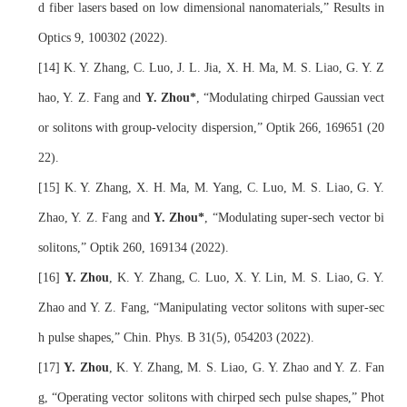
d fiber lasers based on low
dimensional nanomaterials
,
”
 Results in 
Optics 9, 100302 (2022).
[14] K. Y. Zhang, C. Luo, J. L. Jia, X. H. Ma, M. S. Liao, G. Y. Z
hao, Y. Z. Fang and 
Y. Zhou*
, 
“Modulating chirped Gaussian vect
or solitons with
group-velocity dispersion
,
”
 Optik 266, 169651 (20
22).
[15] K. Y. Zhang, X. H. Ma, M. Yang, C. Luo, M. S. Liao, G. Y. 
Zhao, Y. Z. Fang and 
Y. Zhou*
, 
“Modulating super-sech vector bi
solitons
,
”
 Optik 260, 169134 (2022).
[16] 
Y. Zhou
, K. Y. Zhang, C. Luo, X. Y. Lin, M. S. Liao, G. Y. 
Zhao and Y. Z. Fang, 
“Manipulating vector solitons with super-sec
h pulse shapes
,
”
Chin. Phys. B 
31(5), 054203 
(20
22
).
[17] 
Y. Zhou
, K. Y. Zhang, M. S. Liao, G. Y. Zhao and Y. Z. Fan
g, 
“Operating vector solitons with chirped sech pulse shapes
,
”
 Phot