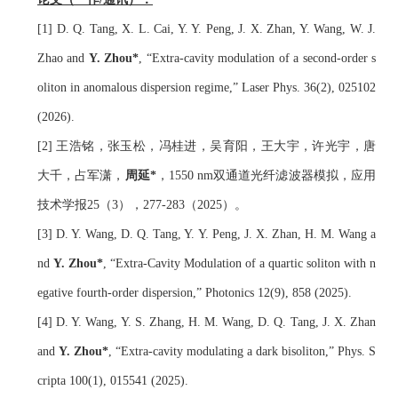
[1] D. Q. Tang, X. L. Cai, Y. Y. Peng, J. X. Zhan, Y. Wang, W. J. 
Zhao and 
Y. Zhou*
, 
“Extra-cavity modulation of a second-order s
oliton in anomalous dispersion regime
,
”
 Laser Phys. 36(2), 025102 
(2026).
[2] 王浩铭，张玉松，冯桂进，吴育阳，王大宇，许光宇，唐
大千，占军潇，
周延*
，1550 nm双通道光纤滤波器模拟，应用
技术学报25（3），277-283（2025）。
[3] D. Y. Wang, D. Q. Tang, Y. Y. Peng, J. X. Zhan, H. M. Wang a
nd 
Y. Zhou*
, 
“
Extra-Cavity Modulation of a 
q
uartic 
s
oliton with 
n
egative
 f
ourth-
o
rder 
d
ispersion
,
”
 Photonics 12(9), 858 (2025).
[4] D. Y. Wang, Y. S. Zhang, H. M. Wang, D. Q. Tang, J. X. Zhan 
and 
Y. Zhou*
, 
“Extra-cavity modulating a dark bisoliton
,
”
 Phys. S
cripta 100(1), 015541 (2025).