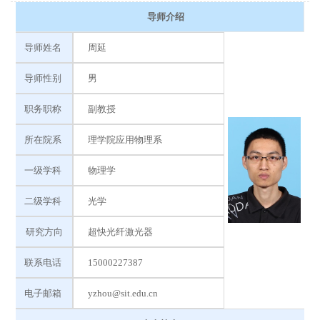
导师介绍
导师姓名 
周延
导师性别 
男
职务职称 
副教授
所在院系 
理学院应用物理系
一级学科 
物理学
二级学科 
光学
研究方向
超快光纤激光器
联系电话 
15000227387
电子邮箱 
yzhou@sit.edu.cn