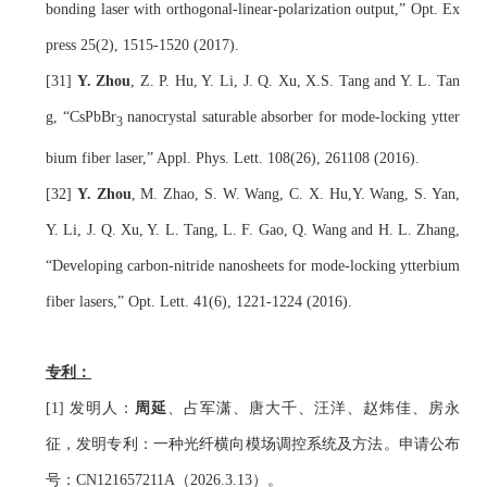
bonding laser with orthogonal-linear-polarization output,” Opt. Ex
press 25(2), 1515
-1520
 (2017).
[
31
] 
Y. Zhou
, Z. P. Hu, Y. Li, J. Q. Xu, X.S. Tang and Y. L. Tan
g, “CsPbBr
 nanocrystal saturable absorber for mode-locking ytter
3
bium fiber laser,” Appl. Phys. Lett. 108
(26)
, 
26
1108 (2016).
[
32
] 
Y. Zhou
, M. Zhao, S. W. Wang, C. X. Hu,Y. Wang, S. Yan, 
Y. Li, J. Q. Xu, Y. L. Tang, L. F. Gao, Q. Wang and H. L. Zhang, 
“Developing carbon-nitride nanosheets for mode-locking ytterbium 
fiber lasers,” Opt. Lett. 41(6), 1221
-1224
 (2016).
专利：
[1] 发明人：
周延
、占军潇、唐大千、汪洋、赵炜佳、房永
征，发明专利：一种光纤横向模场调控系统及方法。申请公布
号：CN121657211A（2026.3.13）。