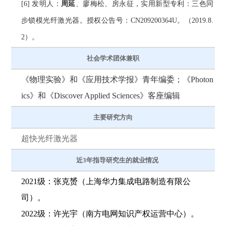
[6] 发明人：
周延
、廖梅松、房永征，实用新型专利：三色同
步锁模光纤激光器。授权公告号：
CN209200364U
。（2019.8.
2）。
社会学术团体兼职
《物理实验》和《应用技术学报》青年编委；《Photon
ics》和《Discover Applied Sciences》客座编辑
主要研究方向
超快光纤激光器
近3年指导研究生的就业情况
2021级：张克赟（上海华力集成电路制造有限公
司）。
2022级：许光宇（南方电网知识产权运营中心）。