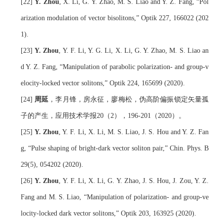
[
22
] 
Y. Zhou
, X. Li, G. Y. Zhao, M. S. Liao and Y. Z. Fang, 
“
Pol
arization modulation of vector bisolitons,
”
 Optik 227, 166022 (202
1).
[23] 
Y. Zhou
, Y. F. Li, Y. G. Li, X. Li, G. Y. Zhao, M. S. Liao an
d Y. Z. Fang, 
“
Manipulation of parabolic polarization- and group-v
elocity-locked vector solitons,
”
 Optik 224, 165699 (2020).
[24]
 周延
，李月锋，房永征，廖梅松，伪高阶偏振锁定矢量孤
子的产生，应用技术学报20（2），196-201（2020）。
[25] 
Y. Zhou
,
 Y. F. Li
, X. Li, 
M. S. Liao, 
J. S. Hou
 and 
Y. Z. Fan
g, “
Pulse shaping of bright-dark vector soliton pair
,” Chin. Phys. B 
29(5), 054202
 (20
20
).
[
26
] 
Y. Zhou
, Y. F. Li, X. Li, G. Y. Zhao, J. S. Hou, J. Zou, Y. Z. 
Fang and M. S. Liao, “Manipulation of polarization- and group-ve
locity-locked dark vector solitons,” Optik 203, 163925 (2020).