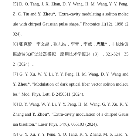
[5] D. Q. Tang, J. X. Zhan, D. Y. Wang, H. M. Wang, Y. Y. Peng, 
Z. C. Tiu and 
Y. Zhou*
, 
“
Extra-
c
avity 
m
odulating a 
s
oliton 
m
olec
ule with 
c
hirped
Gaussian
p
ulse 
s
hape
,
”
 Photonics 11(12), 1098 (2
024).
[6] 张克赟，李文越，张志皓，李青，李威，
周延*
，非线性偏
振旋转光纤滤波器模拟，应用技术学报24（3），321-324，35
2（2024）。
[7] G. Y. Xu, W. Y. Li, Y. Y. Peng, H. M. Wang, D. Y. Wang and 
Y. Zhou*
, 
“
Modulation of dark optical fiber vector soliton molecu
les,
”
 Mod. Phys. Lett. B 2450511 (2024).
[8] D. Y. Wang, W. Y. Li, Y. Y. Peng, H. M. Wang, G. Y. Xu, K. Y. 
Zhang and 
Y. Zhou*
, 
“Extra-cavity modulation of a chirped Gauss
ian bisoliton
,
”
 Laser Phys. 34(6), 065103 (2024).
[9] G. Y. Xu, Y. Y. Peng, Y. Q. Tang, K. Y. Zhang, M. S. Liao, Y. 