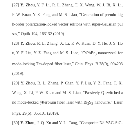
[
27
] 
Y. Zhou
, Y. F. Li, R. L. Zhang, T. X. Wang, W. J. Bi, X. Li, 
P. W. Kuan, Y. Z. Fang and M. S. Liao, “Generation of pseudo-hig
h-order polarization-locked vector solitons with super-Gaussian pul
ses,” Optik 194, 163132 (2019).
[
28
] 
Y. Zhou
, R. L. Zhang, X. Li, P. W. Kuan, D. Y. He, J. S. Ho
u, Y. F. Liu, Y. Z. Fang and M. S. Liao, “CsPbBr
 nanocrystal for 
3
mode-locking Tm-doped fiber laser,” Chin. Phys. B 28
(9)
, 094203 
(2019).
[
29
] 
Y. Zhou
, R. L. Zhang, P. Chen, Y. F. Liu, Y. Z. Fang, T. X. 
Wang, X. Li, P. W. Kuan and M. S. Liao, “Passively Q-switched a
nd mode-locked ytterbium fiber laser with Bi
S
 nanowire,” Laser 
2
3
Phys. 29
(5)
, 055101 (2019).
[
30
]
Y. Zhou
, J. Q. Xu and Y. L. Tang,
“Composite Nd:YAG-SiC-