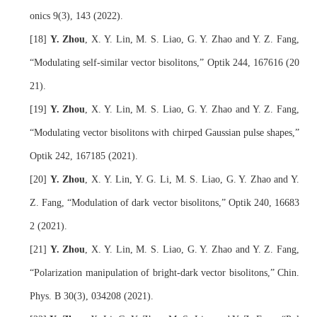
onics 9(3), 143 (2022).
[18] 
Y. Zhou
, X. Y. Lin, M. S. Liao, G. Y. Zhao and Y. Z. Fang, 
“
Modulating self-similar vector bisolitons,
”
 Optik 244, 167616 (20
21).
[19] 
Y. Zhou
, X. Y. Lin, M. S. Liao, G. Y. Zhao and Y. Z. Fang, 
“Modulating vector bisolitons with 
chirped 
Gaussian pulse shapes
,
”
Optik 242, 167185 (2021).
[20] 
Y. Zhou
, X. Y. Lin, Y. G. Li, M. S. Liao, G. Y. Zhao and Y. 
Z. Fang, 
“
Modulation of dark vector bisolitons,
”
 Optik 240, 16683
2 (2021).
[21] 
Y. Zhou
, X. Y. Lin, M. S. Liao, G. Y. Zhao and Y. Z. Fang, 
“
Polarization manipulation of bright-dark vector bisolitons,
”
Chin. 
Phys. B 
30(3), 034208 
(20
21
).