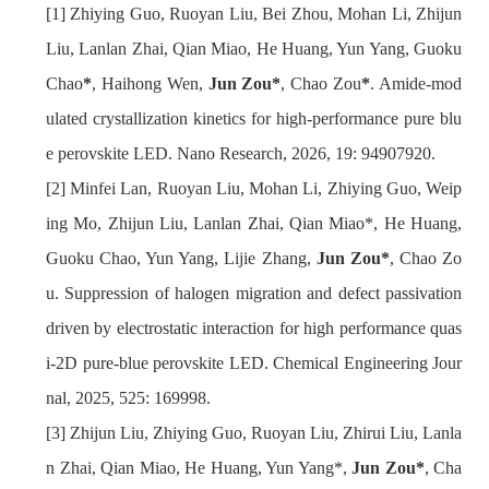
Zhiying Guo, Ruoyan Liu, Bei Zhou, Mohan Li, Zhijun
Liu, Lanlan Zhai, Qian Miao, He Huang, Yun Yang, Guoku
Chao
*
, Haihong Wen,
Jun Zou*
, Chao Zou
*
. Amide-mod
ulated crystallization kinetics for high-performance pure blu
e perovskite LED. Nano Research, 2026, 19: 94907920.
Minfei Lan, Ruoyan Liu, Mohan Li, Zhiying Guo, Weip
ing Mo, Zhijun Liu, Lanlan Zhai, Qian Miao*, He Huang,
Guoku Chao, Yun Yang, Lijie Zhang,
Jun Zou*
, Chao Zo
u. Suppression of halogen migration and defect passivation
driven by electrostatic interaction for high performance quas
i-2D pure-blue perovskite LED. Chemical Engineering Jour
nal, 2025, 525: 169998.
Zhijun Liu, Zhiying Guo, Ruoyan Liu, Zhirui Liu, Lanla
n Zhai, Qian Miao, He Huang, Yun Yang*,
Jun Zou*
, Cha