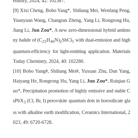
emistry, 2024, 42: 102387.
Xixi Cheng, Bobo Yang*, Shiliang Mei, Wenfang Peng,
Yuanyuan Wang, Changran Zheng, Yang Li, Rongrong Hu,
Jiang Li,
Jun Zou*
, A new zero-dimensional hybrid antimo
ny halide of (C
H
N)
SbCl
with dual-emission and high
25
46
2
5
quantum-efficiency for light-emitting application. Materials
Today Chemistry, 2024, 40: 102280.
Bobo Yang#, Shiliang Mei#, Yuxuan Zhu, Dan Yang,
Haiyang He, Rongrong Hu, Yang Li,
Jun Zou*
, Ruiqian G
uo*, Precipitation promotion of highly emissive and stable C
sPbX
(Cl, Br, I) perovskite quantum dots in borosilicate gla
3
ss with alkaline earth modification, Ceramics International, 2
023, 49: 6720-6728.