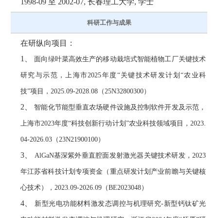
1998-09 至 2002-07, 长春理工大学, 学士
科研工作与成果
在研纵向项目：
面向绿叶菜高效生产的移动栽培式智能植物工厂关键技术
研究与示范，
上海市202
5
年度“
关键技术研发计划“农业科
技”项目
，202
5
.0
9
-202
8
.0
8
（2
5
N
328
00
3
00）
智能化节能型垂直农场硬件设施及控制软件开发及示范，
上海市2023年度“科技创新行动计划”农业科技领域项目，2023.
04-2026.03（23N21900100）
AlGaN基深紫外垂直腔面发射激光器关键技术研发，2023
年江苏省科技计划专项资金（重点研发计划产业前瞻与关键核
心技术），
2023.0
9
-2026.0
9（BE2023048）
新型光电功能材料激发态调控与机理研究-新型钙钛矿光