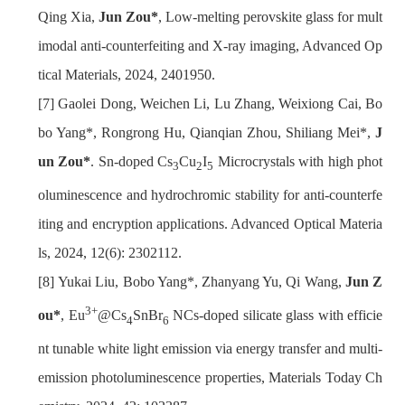
Qing Xia,
Jun Zou*
, Low-melting perovskite glass for mult
imodal anti-counterfeiting and X-ray imaging, Advanced Op
tical Materials, 2024, 2401950.
Gaolei Dong, Weichen Li, Lu Zhang, Weixiong Cai, Bo
bo Yang*, Rongrong Hu, Qianqian Zhou, Shiliang Mei*,
J
un Zou*
. Sn-doped Cs
Cu
I
Microcrystals with high phot
3
2
5
oluminescence and hydrochromic stability for anti-counterfe
iting and encryption applications. Advanced Optical Materia
ls, 2024, 12(6): 2302112.
Yukai Liu, Bobo Yang*, Zhanyang Yu, Qi Wang,
Jun Z
3+
ou*
, Eu
@Cs
SnBr
NCs-doped silicate glass with efficie
4
6
nt tunable white light emission via energy transfer and multi-
emission photoluminescence properties, Materials Today Ch