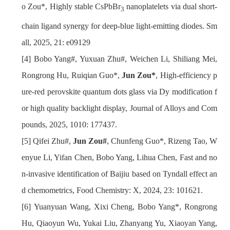
o Zou*, Highly stable CsPbBr
nanoplatelets via dual short-
3
chain ligand synergy for deep-blue light-emitting diodes. Sm
all, 2025, 21: e09129
Bobo Yang#, Yuxuan Zhu#, Weichen Li, Shiliang Mei,
Rongrong Hu, Ruiqian Guo*,
Jun Zou*
, High-efficiency p
ure-red perovskite quantum dots glass via Dy modification f
or high quality backlight display, Journal of Alloys and Com
pounds, 2025, 1010: 177437.
Qifei Zhu#,
Jun Zou#
, Chunfeng Guo*, Rizeng Tao, W
enyue Li, Yifan Chen, Bobo Yang, Lihua Chen, Fast and no
n-invasive identification of Baijiu based on Tyndall effect an
d chemometrics, Food Chemistry: X, 2024, 23: 101621.
Yuanyuan Wang, Xixi Cheng, Bobo Yang*, Rongrong
Hu, Qiaoyun Wu, Yukai Liu, Zhanyang Yu, Xiaoyan Yang,