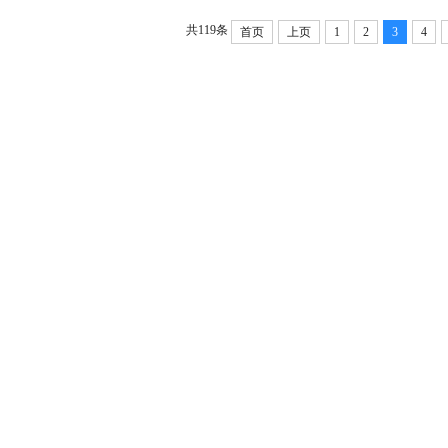
共119条
首页
上页
1
2
3
4